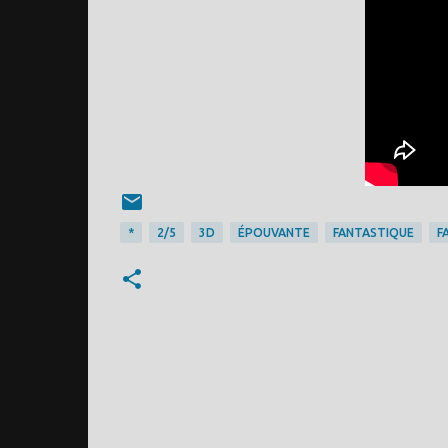
*
2/5
3D
ÉPOUVANTE
FANTASTIQUE
F