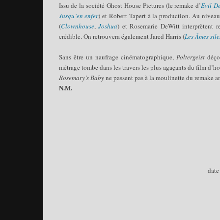
Issu de la société Ghost House Pictures (le remake d’
Evil D
Jusqu’en enfer
) et Robert Tapert à la production. Au nivea
(
Clownhouse
,
Joshua
) et Rosemarie DeWitt interprètent r
crédible. On retrouvera également Jared Harris (
Les Âmes sile
Sans être un naufrage cinématographique,
Poltergeist
déço
métrage tombe dans les travers les plus agaçants du film d’h
Rosemary’s Baby
ne passent pas à la moulinette du remake am
N.M.
date