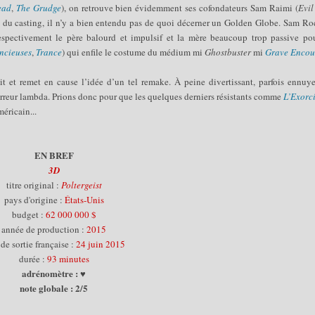
ead
,
The Grudge
), on retrouve bien évidemment ses cofondateurs Sam Raimi (
Evi
u du casting, il n’y a bien entendu pas de quoi décerner un Golden Globe. Sam Ro
espectivement le père balourd et impulsif et la mère beaucoup trop passive pou
ncieuses
,
Trance
) qui enfile le costume du médium mi
Ghostbuster
mi
Grave Encou
it et remet en cause l’idée d’un tel remake. À peine divertissant, parfois ennuy
orreur lambda. Prions donc pour que les quelques derniers résistants comme
L’Exorci
éricain...
EN BREF
3D
titre original :
Poltergeist
pays d'origine :
États-Unis
budget :
62 000 000 $
année de production :
2015
 de sortie française :
24 juin 2015
durée :
93 minutes
adrénomètre : ♥
note globale : 2/5