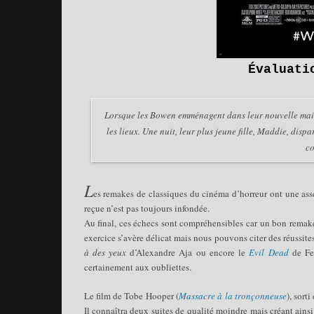
É
valuat
Lorsque les Bowen emménagent dans leur nouvelle mais
les lieux. Une nuit, leur plus jeune fille, Maddie, dis
co
L
es remakes de classiques du cinéma d’horreur ont une asse
reçue n’est pas toujours infondée.
Au final, ces échecs sont compréhensibles car un bon remak
exercice s’avère délicat mais nous pouvons citer des réussite
à des yeux
d’Alexandre Aja ou encore le
Evil Dead
de Fe
certainement aux oubliettes.
Le film de Tobe Hooper (
Massacre à la tronçonneuse
), sort
Il connaîtra deux suites de qualité moindre mais créant ainsi