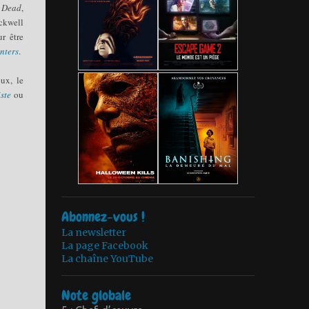
l Dead
,
ckwell
r être
nters
.
eux, le
ste
ou
Abonnez-vous !
La newsletter
La page Facebook
La chaîne YouTube
Note globale