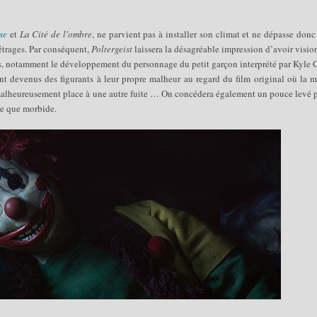
se
et
La Cité de l'ombre
, ne parvient pas à installer son climat et ne dépasse donc
métrages. Par conséquent,
Poltergeist
laissera la désagréable impression d’avoir visi
ntes, notamment le développement du personnage du petit garçon interprété par Kyle C
nt devenus des figurants à leur propre malheur au regard du film original où la m
e malheureusement place à une autre fuite … On concédera également un pouce levé 
que que morbide.