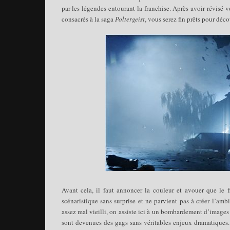
par les légendes entourant la franchise. Après avoir révisé v
consacrés à la saga
Poltergeist
, vous serez fin prêts pour déc
Avant cela, il faut annoncer la couleur et avouer que le 
scénaristique sans surprise et ne parvient pas à créer l’am
assez mal vieilli, on assiste ici à un bombardement d’images
sont devenues des gags sans véritables enjeux dramatiques. A