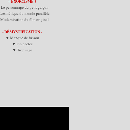
† EXORCISME
†
Le personnage du petit garçon
'esthétique du monde parallèle
Modernisation du film original
- DÉMYSTIFICATION -
▼ Manque de frisson
▼ Fin bâclée
▼ Trop sage