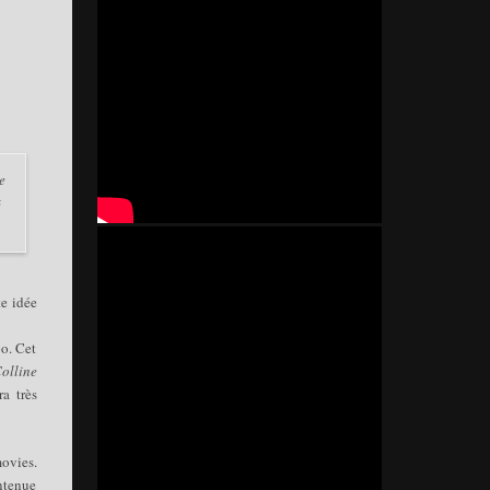
e
é
te idée
o. Cet
olline
a très
movies.
intenue