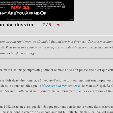
ion
du
dossier
:
2
/5 [♥]
on, ils sont rapidement confrontés à des phénomènes étranges. Une présence hant
paraît. Pour avoir une chance de la revoir, tous vont devoir mener un combat acharn
ntre un terrifiant poltergeist…
z mauvaise image auprès du public et le moins que l’on puisse dire c’est que cet
e se doit de rendre hommage à l’œuvre d’origine tout en imposant son propre temp
s dans le domaine telles que le
Massacre à la tronçonneuse
de Marcus Nispel,
La C
de Alvarez.
Poltergeist
ne rejoindra malheureusement pas ces exceptions et finir
i en 1982, reste un classique de l’époque pourtant bercée par la vague des slashers 
 une saga dont la célébrité est encore aujourd’hui intacte, même si celle-ci est ma