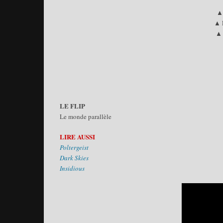
▲ 
▲ L
▲ 
LE FLIP
Le monde parallèle
LIRE AUSSI
Poltergeist
Dark Skies
Insidious