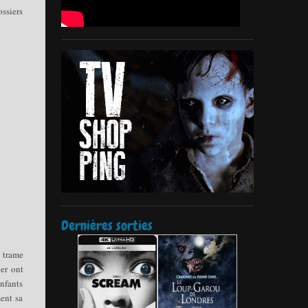
ossiers
Dernières sorties
 trame
per ont
enfants
ment sa