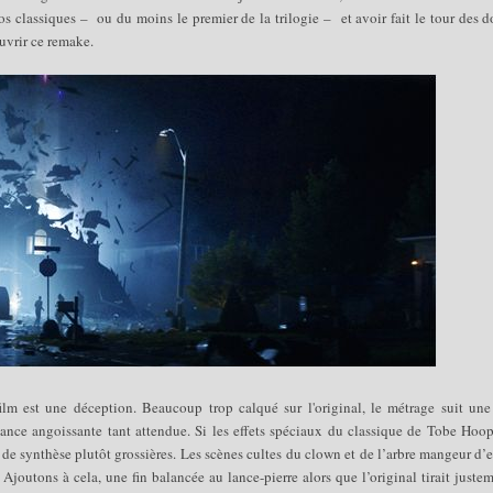
os classiques – ou du moins le premier de la trilogie – et avoir fait le tour des d
ouvrir ce remake.
film est une déception. Beaucoup trop calqué sur l'original, le métrage suit une
biance angoissante tant attendue. Si les effets spéciaux du classique de Tobe Hoo
 de synthèse plutôt grossières. Les scènes cultes du clown et de l’arbre mangeur d’
joutons à cela, une fin balancée au lance-pierre alors que l’original tirait juste