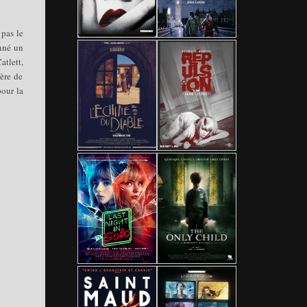
 pas le
onné un
atlett,
ère de
pour la