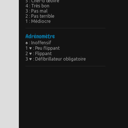
5 : Chef-d’œuvre
4 : Très bon
3 : Pas mal
2 : Pas terrible
1 : Médiocre
Adrénomètre
♠ : Inoffensif
1 ♥ : Peu flippant
2 ♥ : Flippant
3 ♥ : Défibrillateur obligatoire