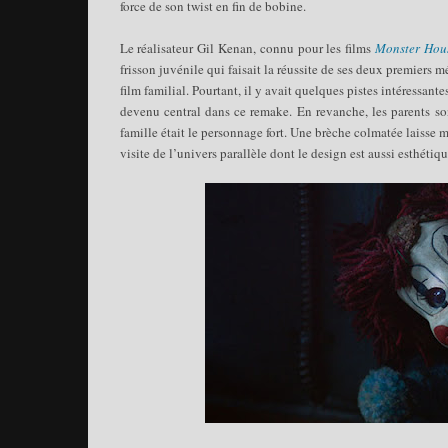
force de son twist en fin de bobine.
Le réalisateur Gil Kenan, connu pour les films
Monster Hou
frisson juvénile qui faisait la réussite de ses deux premiers 
film familial. Pourtant, il y avait quelques pistes intéressa
devenu central dans ce remake. En revanche, les parents so
famille était le personnage fort. Une brèche colmatée laiss
visite de l’univers parallèle dont le design est aussi esthéti