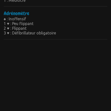
1 : Médiocre
Adrénomètre
♠ : Inoffensif
1 ♥ : Peu flippant
2 ♥ : Flippant
3 ♥ : Défibrillateur obligatoire