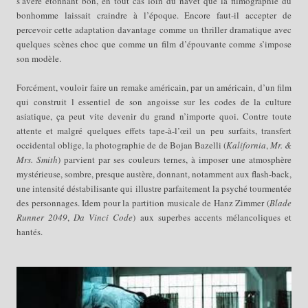
s’avère étonnant bon, en tout cas loin du navet que la filmographie du
bonhomme laissait craindre à l’époque. Encore faut-il accepter de
percevoir cette adaptation davantage comme un thriller dramatique avec
quelques scènes choc que comme un film d’épouvante comme s’impose
son modèle.
Forcément, vouloir faire un remake américain, par un américain, d’un film
qui construit l essentiel de son angoisse sur les codes de la culture
asiatique, ça peut vite devenir du grand n’importe quoi. Contre toute
attente et malgré quelques effets tape-à-l’œil un peu surfaits, transfert
occidental oblige, la photographie de de Bojan Bazelli (
Kalifornia
,
Mr. &
Mrs. Smith
) parvient par ses couleurs ternes, à imposer une atmosphère
mystérieuse, sombre, presque austère, donnant, notamment aux flash-back,
une intensité déstabilisante qui illustre parfaitement la psyché tourmentée
des personnages. Idem pour la partition musicale de Hanz Zimmer (
Blade
Runner 2049
,
Da Vinci Code
) aux superbes accents mélancoliques et
hantés.