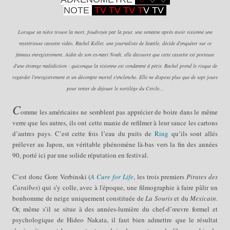
NOTE
TV TV TV T
V TV
Lorsque sa nièce trouve la mort, foudroyée par la peur, une semaine après avoir visionné une
mystérieuse cassette vidéo, Rachel Keller, une journaliste de Seattle, décide d'enquêter sur ce
fameux enregistrement. Aidée de son ex-mari Noah, elle découvre que cette cassette est porteuse
d'une étrange malédiction : quiconque la visionne est condamné à périr. Rachel prend le risque de
regarder l'enregistrement et un décompte mortel s'enclenche. Elle ne dispose plus que de sept jours
pour tenter de déjouer le sortilège du Cercle...
C
omme les américains ne semblent pas apprécier de boire dans le même
verre que les autres, ils ont cette manie de refilmer à leur sauce les cartons
d’autres pays. C’est cette fois l’eau du puits de
Ring
qu’ils sont allés
prélever au Japon, un véritable phénomène là-bas vers la fin des années
90, porté ici par une solide réputation en festival.
C’est donc Gore Verbinski (
A Cure for Life
, les trois premiers
Pirates des
Caraïbes
) qui s’y colle, avec à l'époque, une filmographie à faire pâlir un
bonhomme de neige uniquement constituée de
La Souris
et du
Mexicain
.
Or, même s’il se situe à des années-lumière du chef-d’œuvre formel et
psychologique de Hideo Nakata, il faut bien admettre que le résultat