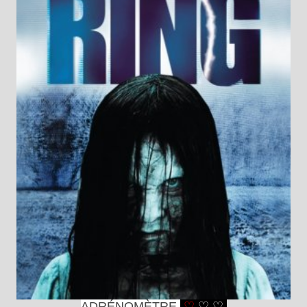
ADRÉNOMÈTRE
♡
♡
♡