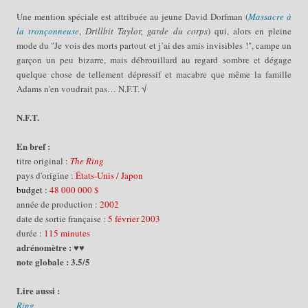
Une mention spéciale est attribuée au jeune David Dorfman (
Massacre à
la tronçonneuse
,
Drillbit Taylor, garde du corps
) qui, alors en pleine
mode du "Je vois des morts partout et j’ai des amis invisibles !", campe un
garçon un peu bizarre, mais débrouillard au regard sombre et dégage
quelque chose de tellement dépressif et macabre que même la famille
Adams n'en voudrait pas… N.F.T. √
N.F.T.
En bref :
titre original :
The Ring
pays d'origine :
États-Unis / Japon
budget :
48 000 000 $
année de production :
2002
date de sortie française :
5 février 2003
durée :
115 minutes
adrénomètre : ♥♥
note globale : 3.5/5
Lire aussi :
Ring