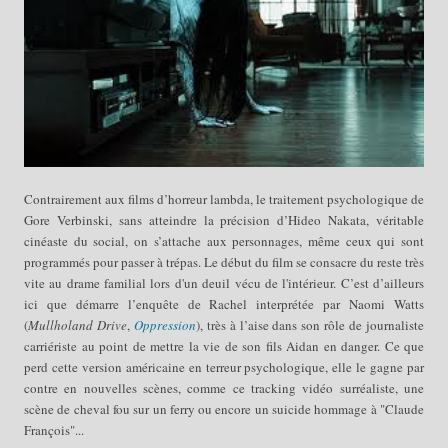
Contrairement aux films d’horreur lambda, le traitement psychologique de
Gore Verbinski, sans atteindre la précision d’Hideo Nakata, véritable
cinéaste du social, on s’attache aux personnages, même ceux qui sont
programmés pour passer à trépas. Le début du film se consacre du reste très
vite au drame familial lors d'un deuil vécu de l'intérieur. C’est d’ailleurs
ici que démarre l’enquête de Rachel interprétée par Naomi Watts
(
Mullholand Drive
,
Oppression
), très à l’aise dans son rôle de journaliste
carriériste au point de mettre la vie de son fils Aidan en danger. Ce que
perd cette version américaine en terreur psychologique, elle le gagne par
contre en nouvelles scènes, comme ce tracking vidéo surréaliste, une
scène de cheval fou sur un ferry ou encore un suicide hommage à "Claude
François"...