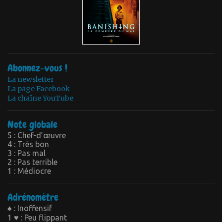
Abonnez-vous !
La newsletter
La page Facebook
La chaîne YouTube
Note globale
5 : Chef-d’œuvre
4 : Très bon
3 : Pas mal
2 : Pas terrible
1 : Médiocre
Adrénomètre
♠ : Inoffensif
1 ♥ : Peu flippant