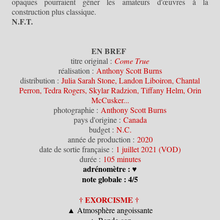
opaques pourraient gêner les amateurs d'œuvres à la
construction plus classique.
N.F.T.
EN BREF
titre original :
Come True
réalisation :
Anthony Scott Burns
distribution :
Julia Sarah Stone, Landon Liboiron, Chantal
Perron, Tedra Rogers, Skylar Radzion, Tiffany Helm, Orin
McCusker...
photographie :
Anthony Scott Burns
pays d'origine :
Canada
budget :
N.C.
année de production :
2020
date de sortie française :
1 juillet 2021 (VOD)
durée :
105 minutes
adrénomètre : ♥
note globale : 4/5
† EXORCISME †
▲ Atmosphère angoissante