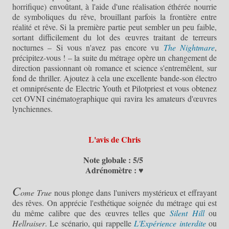
horrifique) envoûtant, à l'aide d'une réalisation éthérée nourrie
de symboliques du rêve, brouillant parfois la frontière entre
réalité et rêve. Si la première partie peut sembler un peu faible,
sortant difficilement du lot des œuvres traitant de terreurs
nocturnes – Si vous n'avez pas encore vu
The Nightmare
,
précipitez-vous ! – la suite du métrage opère un changement de
direction passionnant où romance et science s'entremêlent, sur
fond de thriller. Ajoutez à cela une excellente bande-son électro
et omniprésente de Electric Youth et Pilotpriest et vous obtenez
cet OVNI cinématographique qui ravira les amateurs d'œuvres
lynchiennes.
L'avis de Chris
Note globale : 5/5
Adrénomètre : ♥
C
ome True
nous plonge dans l'univers mystérieux et effrayant
des rêves. On apprécie l'esthétique soignée du métrage qui est
du même calibre que des œuvres telles que
Silent Hill
ou
Hellraiser
. Le scénario, qui rappelle
L'Expérience interdite
ou