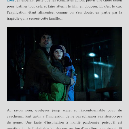
pour justifier tout cela et faire atterrir le film en douceur. Et c'est le cas,
l'explication étant alimentée, comme on s'en doute, en partie par la
tragédie qui a secoué cette famille...
Au rayon peur, quelques jump scare, et l'incontournable coup du
cauchemar, font qu'on a l'impression de ne pas échapper aux stéréotypes
du genre. Une faute d'inspiration à moitié pardonnée puisqu'il est
question ici de l'inévitable kit de construction d'un climat angoissant. Et