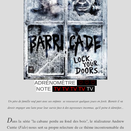
ADRÉNOMÈTRE
♡
♡
♡
NOTE
TV T
V TV
TV
T
V
Un père de famille veuf part avec ses enfants se ressourcer quelques jours en forêt. Bientôt il va
devoir engager une lutte pour leur survie face à des agresseurs inconnus, qu'il peine à identifier...
D
ans la série "la cabane perdu au fond des bois", le réalisateur Andrew
Currie (
Fido
) nous sert sa propre relecture de ce thème incontournable du