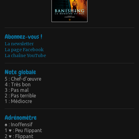
Abonnez-vous !
La newsletter
La page Facebook
La chaîne YouTube
Note globale
5 : Chef-d’œuvre
4 : Très bon
3 : Pas mal
2 : Pas terrible
1 : Médiocre
Adrénomètre
♠ : Inoffensif
1 ♥ : Peu flippant
2 ♥ : Flippant