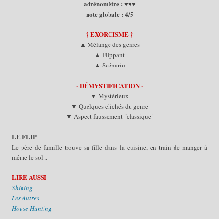
adrénomètre : ♥♥♥
note globale : 4/5
† EXORCISME
†
▲
Mélange des genres
▲ Flippant
▲
Scénario
- DÉMYSTIFICATION -
▼
Mystérieux
▼ Quelques clichés du genre
▼ Aspect faussement
"classique"
L
E
FLIP
Le père de famille trouve sa fille dans la cuisine, en train de manger à
même le sol...
LIRE AUSSI
Shining
Les
Autres
House Huntin
g