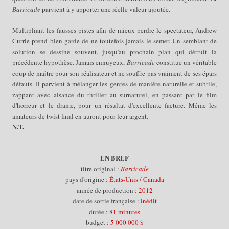
Barricade
parvient à y apporter une réelle valeur ajoutée.
Multipliant les fausses pistes afin de mieux perdre le spectateur, Andrew
Currie prend bien garde de ne toutefois jamais le semer. Un semblant de
solution se dessine souvent, jusqu'au prochain plan qui détruit la
précédente hypothèse. Jamais ennuyeux,
Barricade
constitue un véritable
coup de maître pour son réalisateur et ne souffre pas vraiment de ses épars
défauts. Il parvient à mélanger les genres de manière naturelle et subtile,
zappant avec aisance du thriller au surnaturel, en passant par le film
d'horreur et le drame, pour un résultat d'excellente facture. Même les
amateurs de twist final en auront pour leur argent.
N.T.
EN BREF
titre original :
Barricade
pays d'origine :
États-Unis / Canada
année de production :
2012
date de sortie française :
inédit
durée :
81 minutes
budget :
5 000 000 $