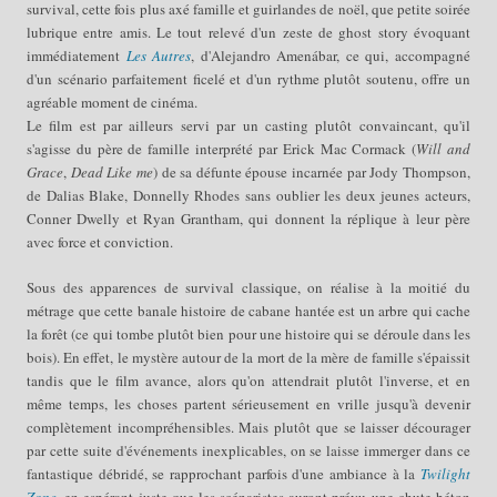
survival, cette fois plus axé famille et guirlandes de noël, que petite soirée
lubrique entre amis. Le tout relevé d'un zeste de ghost story évoquant
immédiatement
Les Autres
, d'
Alejandro Amenábar
, ce qui, accompagné
d'un scénario parfaitement ficelé et d'un rythme plutôt soutenu, offre un
agréable moment de cinéma.
Le film est par ailleurs servi par un casting plutôt convaincant, qu'il
s'agisse du père de famille interprété par Erick Mac Cormack (
Will and
Grace
,
Dead Like me
) de sa défunte épouse incarnée par Jody Thompson,
de Dalias Blake, Donnelly Rhodes sans oublier les deux jeunes acteurs,
Conner Dwelly et Ryan Grantham, qui donnent la réplique à leur père
avec force et conviction.
Sous des apparences de survival classique, on réalise à la moitié du
métrage que cette banale histoire de cabane hantée est un arbre qui cache
la forêt (ce qui tombe plutôt bien pour une histoire qui se déroule dans les
bois). En effet, le mystère autour de la mort de la mère de famille s'épaissit
tandis que le film avance, alors qu'on attendrait plutôt l'inverse, et en
même temps, les choses partent sérieusement en vrille jusqu'à devenir
complètement incompréhensibles. Mais plutôt que se laisser décourager
par cette suite d'événements inexplicables, on se laisse immerger dans ce
fantastique débridé, se rapprochant parfois d'une ambiance à la
Twilight
Zone
, en espérant juste que les scénaristes auront prévu une chute béton