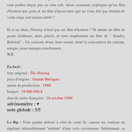
sont parfois déçus pas ce côté soft. Alors comment expliquer qu'un film
d'horreur pas gore et un film d'épouvante qui ne vous fait pas bondir de
votre siège soit autant adulé ?
Et si au final,
Shining
n'était pas un film d'horreur ? Ni même un film de
genre d'ailleurs, mais plutôt, et tout simplement un film de " Stanley
Kubrick"... Un cinéaste doué, hors norme, dont la conception du cinéma,
unique, nous manque cruellement.
N.T.
En bref :
titre original :
The Shining
pays d'origine :
Grande-Bretagne
année de production :
1980
budget :
19 000 000 $
date de sortie française :
16 octobre 1980
adrénomètre : ♥
note globale : 5/5
Le flip :
Votre gamin debout à côté de votre lit, caresse un couteau en
répétant inlassablement "redrum" d'une voix caverneuse. Subitement, sa