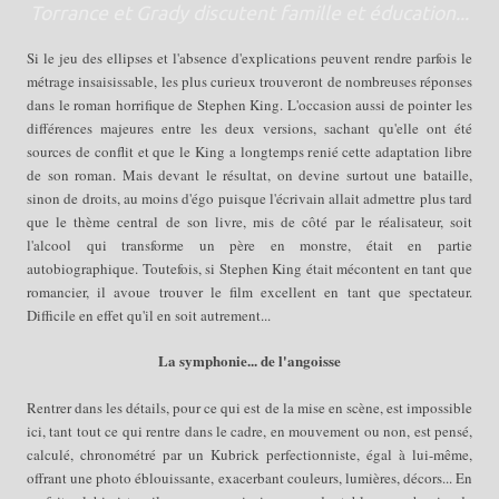
Torrance et Grady discutent famille et éducation...
Si le jeu des ellipses et l'absence d'explications peuvent rendre parfois le
métrage insaisissable, les plus curieux trouveront de nombreuses réponses
dans le roman horrifique de Stephen King. L'occasion aussi de pointer les
différences majeures entre les deux versions, sachant qu'elle ont été
sources de conflit et que le King a longtemps renié cette adaptation libre
de son roman. Mais devant le résultat, on devine surtout une bataille,
sinon de droits, au moins d'égo puisque l'écrivain allait admettre plus tard
que le thème central de son livre, mis de côté par le réalisateur, soit
l'alcool qui transforme un père en monstre, était en partie
autobiographique. Toutefois, si Stephen King était mécontent en tant que
romancier, il avoue trouver le film excellent en tant que spectateur.
Difficile en effet qu'il en soit autrement...
La symphonie... de l'angoisse
Rentrer dans les détails, pour ce qui est de la mise en scène, est impossible
ici, tant tout ce qui rentre dans le cadre, en mouvement ou non, est pensé,
calculé, chronométré par un Kubrick perfectionniste, égal à lui-même,
offrant une photo éblouissante, exacerbant couleurs, lumières, décors... En