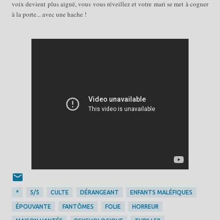
voix devient plus aiguë, vous vous réveillez et votre mari se met à cogner
à la porte... avec une hache !
*
5/5
CULTE
DÉRANGEANT
ENFANTS MALÉFIQUES
ÉPOUVANTE
FANTÔMES
FOLIE
HORREUR