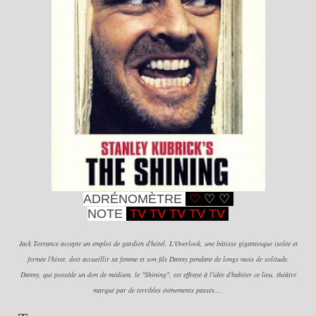
ADRÉNOMÈTRE
♡
♡
♡
NOTE
TV T
V TV
TV T
V
Jack Torrance accepte un emploi de gardien d'hôtel. L'Overlook, une bâtisse gigantesque isolée et
fermée l'hiver, doit accueillir sa femme et son fils Danny pendant de longs mois de solitude.
Danny, qui possède un don de médium, le "Shining", est effrayé à l'idée d'habiter ce lieu, théâtre
marqué par de terribles évènements passés...