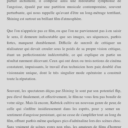
parfait alchimiste, il compose ainsi une redoutable symphonie de
l'angoisse, épaulé par une partition musicale contemporaine, souvent
perturbante, qui nous rappelle qu'avant d'être un long-métrage terrifiant,
Shining est surtout un brillant film d'atmosphère.
Que l'on n'apprécie pas ce film, ou que l'on ne parviennent pas à en saisir
le sens, il demeure indiscutable que ses images, ses séquences, parfois
fortes, marquent durablement. Difficile de surcroît de critiquer un
réalisateur qui devait crouler sous le poids de sa propre vision critique,
étant un perfectionniste indécrottable, ce qui explique en partie un
résultat rarement décevant. Ceux qui ont deux ou trois notions de cinéma
constatent, impuissants, le travail d'un technicien hors pair, doublé d'un
visionnaire unique, dont le très singulier mode opératoire a construit
toute la réputation.
Souvent, les spectateurs déçus par
Shining
le sont par son potentiel flip,
peu élevé finalement, et effectivement, le film ne vous fera pas bondir de
votre siège. Mais là encore, Kubrick cultive un nouveau genre de peur, de
celle qui s'infiltre insidieusement dans les esprits, pour y semer un
sentiment d'angoisse persistant, qui ne cesse de s'amplifier tout au long du
film, offrant parfois même quelques pics d'adrénaline lors des scènes choc.
Sans vraiment de scènes gores non plus, les amateurs de films d'horreur