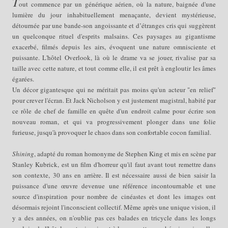
T
out commence par un générique aérien, où la nature, baignée d'une
lumière du jour inhabituellement menaçante, devient mystérieuse,
détournée par une bande-son angoissante et d’étranges cris qui suggèrent
un quelconque rituel d'esprits malsains. Ces paysages au gigantisme
exacerbé, filmés depuis les airs, évoquent une nature omnisciente et
puissante. L'hôtel Overlook, là où le drame va se jouer, rivalise par sa
taille avec cette nature, et tout comme elle, il est
prêt à engloutir les âmes
égarées
.
Un décor gigantesque qui ne méritait pas moins qu'un acteur "en relief"
pour crever l'écran. Et Jack Nicholson y est justement magistral, habité par
ce rôle de chef de famille en quête d'un endroit calme pour écrire son
nouveau roman, et qui va progressivement plonger dans une folie
furieuse, jusqu'à provoquer le chaos dans son confortable cocon familial.
Shining
, adapté du roman homonyme de Stephen King et mis en scène par
Stanley Kubrick, est un film d'horreur qu'il faut avant tout remettre dans
son contexte, 30 ans en arrière. Il est nécessaire aussi de bien saisir la
puissance d'une œuvre devenue une référence incontournable et une
source d'inspiration pour nombre de cinéastes et
dont les images ont
désormais rejoint l'inconscient collectif
. Même après une unique vision, il
y a des années, on n'oublie pas ces balades en tricycle dans les longs