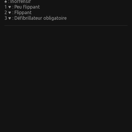
♠ : Inoffensif
1 ♥ : Peu flippant
2 ♥ : Flippant
3 ♥ : Défibrillateur obligatoire