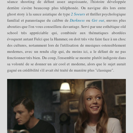
séance shooting de défunt assez angoissante, l'histoire développée
derrière s'avère beaucoup plus téléphonée. On navigue dès lors entre
ghost story à la sauce asiatique de type
2 Soeurs
et thriller psychologique
familial et paranoïaque du calibre de
Darkness
ou
Get out
, œuvres plus
abouties que l'on vous conseillera davantage. Servi par une esthétique old
school très appréciable qui, combinée aux thématiques abordées
évoquent autant Fulci que la Hammer, on doit très vite faire face à un choc
des cultures, notamment lors de l'utilisation de musiques ostensiblement
modernes, avec un rendu clip qui, du moins ici, a le défaut de ne pas
fonctionner très bien. Du coup, l'ensemble se montre plutôt indigeste dans
sa volonté de se donner un air cool et moderne, alors que le sujet aurait
gagné en crédibilité s'il avait été traité de manière plus "classique".