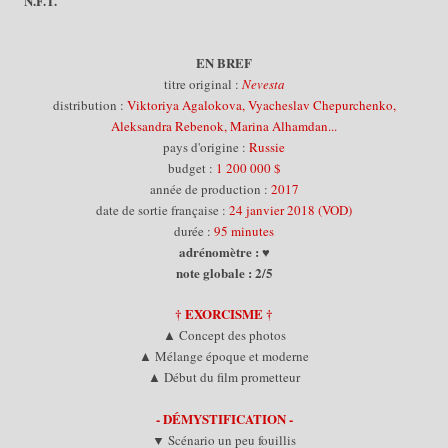
N.F.T.
EN BREF
titre original :
Nevesta
distribution :
Viktoriya Agalokova, Vyacheslav Chepurchenko,
Aleksandra Rebenok, Marina Alhamdan...
pays d'origine :
Russie
budget :
1 200 000 $
année de production :
2017
date de sortie française :
24 janvier 2018 (VOD)
durée :
95 minutes
adrénomètre : ♥
note globale : 2/5
† EXORCISME †
▲ Concept des photos
▲ Mélange époque et moderne
▲ Début du film prometteur
- DÉMYSTIFICATION -
▼ Scénario un peu fouillis