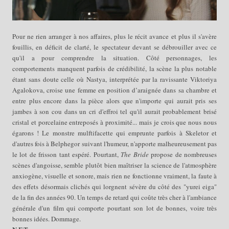
Pour ne rien arranger à nos affaires, plus le récit avance et plus il s'avère
fouillis, en déficit de clarté, le spectateur devant se débrouiller avec ce
qu'il a pour comprendre la situation. Côté personnages, les
comportements manquent parfois de crédibilité, la scène la plus notable
étant sans doute celle où Nastya, interprétée par la ravissante Viktoriya
Agalokova, croise une femme en position d’araignée dans sa chambre et
entre plus encore dans la pièce alors que n'importe qui aurait pris ses
jambes à son cou dans un cri d'effroi tel qu'il aurait probablement brisé
cristal et porcelaine entreposés à proximité... mais je crois que nous nous
égarons ! Le monstre mulftifacette qui emprunte parfois à Skeletor et
d'autres fois à Belphegor suivant l'humeur, n'apporte malheureusement pas
le lot de frisson tant espéré. Pourtant,
The Bride
propose de nombreuses
scènes d'angoisse, semble plutôt bien maîtriser la science de l'atmosphère
anxiogène, visuelle et sonore, mais rien ne fonctionne vraiment, la faute à
des effets désormais clichés qui lorgnent sévère du côté des "yurei eiga"
de la fin des années 90. Un temps de retard qui coûte très cher à l'ambiance
générale d'un film qui comporte pourtant son lot de bonnes, voire très
bonnes idées. Dommage.