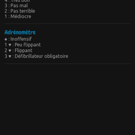
4 : Très bon
3 : Pas mal
2 : Pas terrible
1 : Médiocre
Adrénomètre
♠ : Inoffensif
1 ♥ : Peu flippant
2 ♥ : Flippant
3 ♥ : Défibrillateur obligatoire