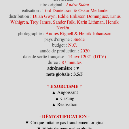
titre original :
Andra Sidan
réalisation :
Tord Danielsson & Oskar Mellander
distribution :
Dilan Gwyn, Eddie Eriksson Dominguez, Linus
Wahlgren, Troy James, Sander Falk, Karin Lithman, Henrik
Norlén...
photographie :
Andres Rignell & Henrik Johansson
pays d'origine :
Suède
budget :
N.C.
année de production :
2020
date de sortie française :
14 avril 2021 (DTV)
durée :
87 minutes
adrénomètre :
♥
note globale : 3.5/5
† EXORCISME †
▲ Angoissant
▲ Casting
▲ Réalisation
- DÉMYSTIFICATION -
▼ Croque-mitaine pas franchement original
▼ Effets de peur mal exploités