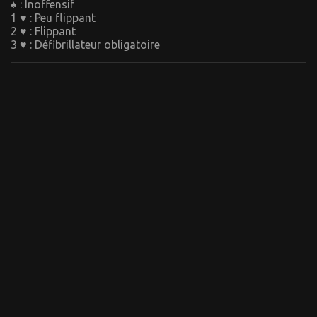
♠ : Inoffensif
1 ♥ : Peu flippant
2 ♥ : Flippant
3 ♥ : Défibrillateur obligatoire