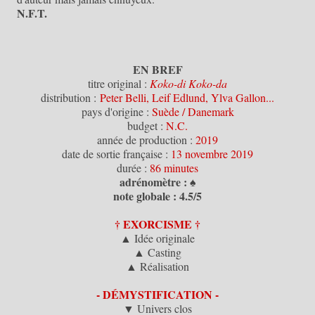
N.F.T.
EN BREF
titre original :
Koko-di Koko-da
distribution :
Peter Belli, Leif Edlund, Ylva Gallon...
pays d'origine :
Suède / Danemark
budget :
N.C.
année de production :
2019
date de sortie française :
13 novembre 2019
durée :
86 minutes
adrénomètre : ♠
note globale : 4.5/5
† EXORCISME †
▲ Idée originale
▲ Casting
▲ Réalisation
- DÉMYSTIFICATION -
▼ Univers clos