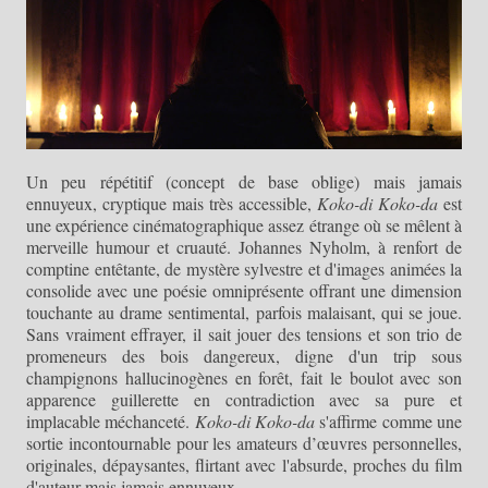
Un peu répétitif (concept de base oblige) mais jamais
ennuyeux, cryptique mais très accessible,
Koko-di Koko-da
est
une expérience cinématographique assez étrange où se mêlent à
merveille humour et cruauté. Johannes Nyholm, à renfort de
comptine entêtante, de mystère sylvestre et d'images animées la
consolide avec une poésie omniprésente offrant une dimension
touchante au drame sentimental, parfois malaisant, qui se joue.
Sans vraiment effrayer, il sait jouer des tensions et son trio de
promeneurs des bois dangereux, digne d'un trip sous
champignons hallucinogènes en forêt, fait le boulot avec son
apparence guillerette en contradiction avec sa pure et
implacable méchanceté.
Koko-di Koko-da
s'affirme comme une
sortie incontournable pour les amateurs d’œuvres personnelles,
originales, dépaysantes, flirtant avec l'absurde, proches du film
d'auteur mais jamais ennuyeux.