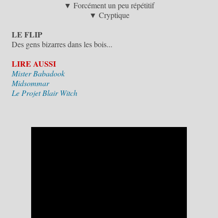
▼ Forcément un peu répétitif
▼ Cryptique
LE FLIP
Des gens bizarres dans les bois...
LIRE AUSSI
Mister Babadook
Midsommar
Le Projet Blair Witch