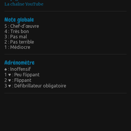
La chaîne YouTube
Note globale
5 : Chef-d’œuvre
4 : Très bon
3 : Pas mal
2 : Pas terrible
1 : Médiocre
Adrénomètre
♠ : Inoffensif
1 ♥ : Peu flippant
2 ♥ : Flippant
3 ♥ : Défibrillateur obligatoire