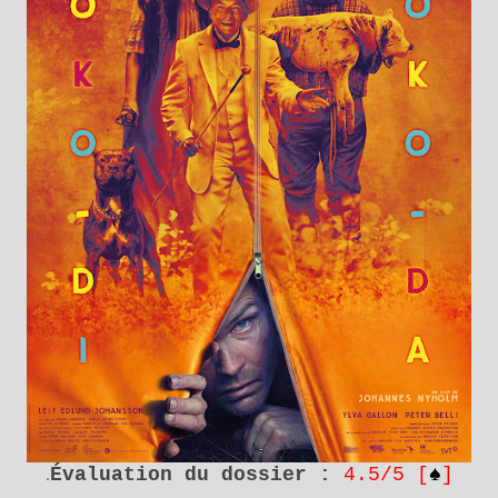
.
Évaluation du dossier :
4.5/5 [
♠
]