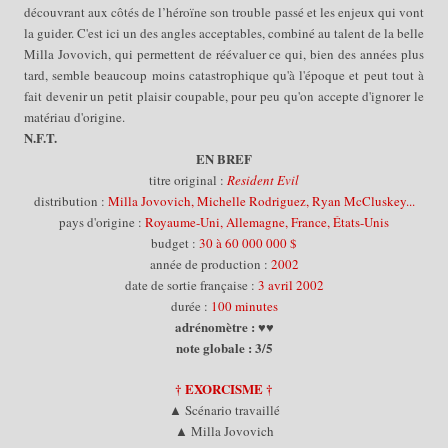
découvrant aux côtés de l’héroïne son trouble passé et les enjeux qui vont
la guider. C'est ici un des angles acceptables, combiné au talent de la belle
Milla Jovovich, qui permettent de réévaluer ce qui, bien des années plus
tard, semble beaucoup moins catastrophique qu'à l'époque et peut
tout à
fait
devenir un petit plaisir coupable, pour peu qu'on accepte d'ignorer le
matériau d'origine.
N.F.T.
EN BREF
titre original :
Resident Evil
distribution :
Milla Jovovich, Michelle Rodriguez, Ryan McCluskey...
pays d'origine :
Royaume-Uni, Allemagne, France, États-Unis
budget :
30
à
60 000 000 $
année de production :
2002
date de sortie française :
3 avril 2002
durée :
100 minutes
adrénomètre : ♥♥
note globale :
3
/5
† EXORCISME †
▲ Scénario travaillé
▲ Milla Jovovich