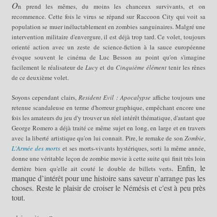
O
n prend les mêmes, du moins les chanceux survivants, et on
recommence. Cette fois le virus se répand sur Raccoon City qui voit sa
population se mu
er
inéluctablement en zombies sanguinaires. Malgré une
intervention militaire d'envergure, il est déjà trop tard. Ce volet, toujours
orienté action avec un zeste de science-fiction
à la sauce europé
enne
évoque
souvent
le
cinéma de Luc Besson au point qu'on s'imagine
facilement le réalisateur de
Lucy
et du
Cinquième
é
lément
tenir les
rênes
de
ce deuxième volet.
Soyons cependant
clai
rs
,
Resident Evil : Apocalypse
affiche tou
jo
urs une
retenue scandaleuse en terme d'horreur graphique,
empêchant
encore une
fois les
amateurs
du jeu d'y trouver un réel intérêt thématique, d'autant que
George Romero a déjà traité ce même sujet en long, en large et en trav
ers
avec la liberté artistique qu'on lui connait. Pire, le remake de son
Zombie
,
L'
A
rmée des morts
et ses morts-vivants h
ystériques,
sorti la même année,
donne une véritable leçon de zombie movie à cette suite qui finit
très loin
. Enfin,
l
e
derrière bien qu'elle
ait
couté le
doub
le de billets
verts
manque
d’
i
ntérêt
pour
une histoire sans saveur
n’arrange
pas les
choses
.
Res
te le plaisir de croiser le
Némésis et
c'e
st à peu près
tout
.