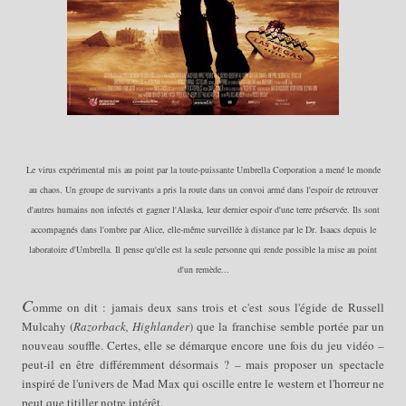
Le virus expérimental mis au point par la toute-puissante Umbrella Corporation a mené le monde
au cha
os
.
U
n groupe de survivants a pris la route dans un convoi armé
dans l'espoir de
retrouver
d'autres humains non infectés et gagner l'Alaska, leur dernier espoir d'une terre préservée. Ils sont
accompagnés dans l'ombre par Alice, elle-même surveillée à distance par le Dr. Isaacs
depuis le
laboratoire d'Umbrella
. Il pense qu'elle est la seule personne qui rende possible la mise au point
d'un remède
...
C
omme on dit
:
jamais deux sans trois et c'est sous l'égide de Russell
Mulcahy (
Razorback,
Highlander
) que la franchise semble portée par un
nouveau souffle. Certes, elle se démarque encore une fois du jeu vidéo –
peut-il en être différemment désormais ? – mais proposer un spectacle
inspiré de l'univers de Mad Max qui oscille entre le western et l'horreur ne
peut que titiller notre intérêt.