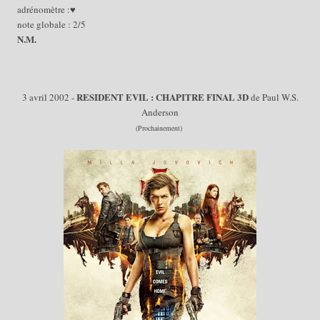
adrénomètre :♥
note globale : 2/5
N.M.
RES
IDENT
EVIL : CHAPITRE FINAL
3D
3 avril 2002 -
de Paul W.S.
Anderson
(Prochainement)