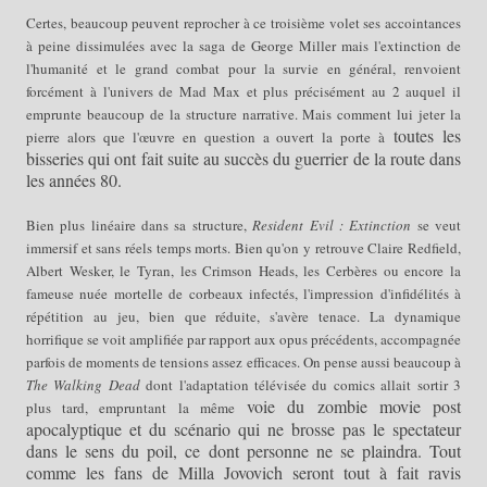
Certes, beaucoup peuvent reprocher à ce troisième volet
ses accointances
à peine dissimulées avec la saga de George Miller mais l'extinction de
l'humanité et le grand combat pour la survie en général, renvoient
forcément à l'univers de Mad Max et plus précisément au 2 auquel il
emprunte beaucoup
de la
structure narrative. M
ais comment lui jeter la
toutes les
pierre a
lors
que l
'
œuvre
en
question
a
ouvert la porte à
bisseries qui ont fait suite au succès du
guerrier
de la route dans
les années 80.
Bien
p
lus linéaire dans sa structure,
Resident Evil : Extinction
se veut
immersi
f
et sans réels temps morts. Bien qu'on y retrouve Claire Redfield,
Albert Wesker, le Tyran, les Crimson Heads, les Cerbères ou encore la
fameuse nuée mortelle de corbeaux infectés,
l
'impression d'infidélités à
répétition au jeu, bien que ré
duite, s'avère
tenace. La dynamique
horrifique se voit amplifiée par rapport aux opus précédents, accompagnée
parfois de moments de tensions assez efficaces.
On pen
se aussi beaucoup à
The Walking Dead
dont l
'ad
aptation télé
visée du
c
omics allait sortir
3
voie du zombie movie
post
p
lus tard, empruntant la même
apocalyptique
et du
scénario
q
ui
ne brosse pas le spectateur
dans le sens du poil, ce dont personne ne se plaindra. Tout
comme les fans de Milla Jovovich seront tout à fait ravis