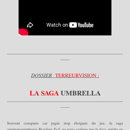
__________________________________________________
____
DOSSIER
TERREURVISION :
LA SAGA
UMBRELLA
__________________________________________________
____
Souvent conspuée car jugée trop éloignée du jeu, la saga
cinématographique
Resident Evil
, ne nous voilons pas la face, mérite en