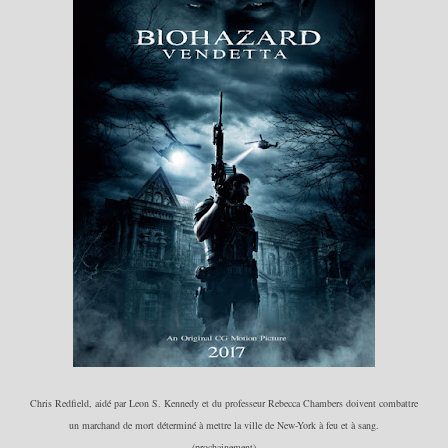
Chris Redfield, aidé par Leon S. Kennedy et du professeur Rebecca Chambers doivent combattre
un
marchand de mort détermin
é
à mettre la ville de New-York à feu et à sang.
(p
rochainement)