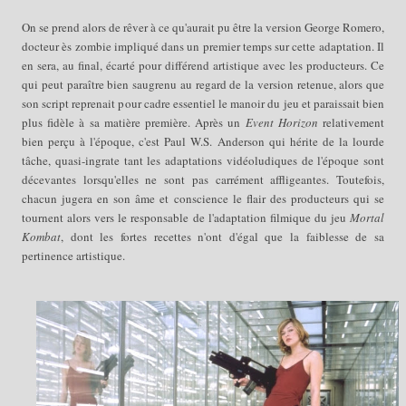
On se prend alors
de
rêver à ce qu'aurait pu être la version George Romero,
docteur ès zombie impliqué dans un premier temps sur cette adaptation. Il
en sera, au final, écarté pour différend artistique avec les producteurs. Ce
qui peut paraître bien saugrenu au regard de la version retenue, alors que
son script reprenait pour cadre essentiel le manoir du jeu et paraissait bien
plus fidèle à sa matière première. Après un
Event Horizon
relativement
bien perçu à l'époque, c'est Paul W.S. Anderson qui hérite
d
e la lourde
t
âche
, quasi-
ingrate tant les adaptations vidéoludiques de l'époque sont
décevantes lorsqu'elles ne sont pas carrément affligeantes. Toutefois,
chacun jugera en son âme et conscience le flair des producteurs qui se
tournent alors vers le responsable de l'adaptation filmique du jeu
Mortal
Kombat
, dont les fortes recettes n'ont d'égal que la fa
iblesse de sa
pertinence
artistique.