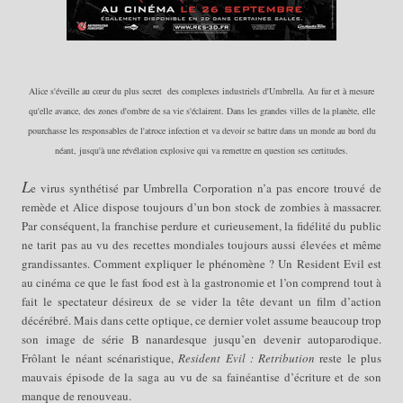
Alice s'éveille au cœur du plus secret des complexes industriels d'Umbrella. Au fur et à mesure
qu'elle avance, des zones d'ombre de sa vie s'éclairent. Dans les grandes villes de la planète, elle
pourchasse les responsables de l'atroce infection et va devoir se battre dans un monde au bord du
néant, jusqu'à une révélation explosive qui va remettre en question ses certitudes.
L
e virus synthétisé par Umbrella Corporation n’a pas encore trouvé de
remède et Alice dispose toujours d’un bon stock de zombies à massacrer.
Par conséquent, la franchise perdure et curieusement, la fidélité du public
ne tarit pas au vu des recettes mondiales toujours aussi élevées et même
grandissantes. Comment expliquer le phénomène ? Un Resident Evil est
au cinéma ce que le fast food est à la gastronomie et l’on comprend tout à
fait le spectateur désireux de se vider la tête devant un film d’action
décérébré. Mais dans cette optique, ce dernier volet assume beaucoup trop
son image de série B nanardesque jusqu’en devenir autoparodique.
Frôlant le néant scénaristique,
Resident Evil : Retribution
reste le plus
mauvais épisode de la saga au vu de sa fainéantise d’écriture et de son
manque de renouveau.