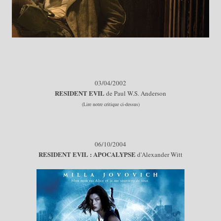
03
/04/
2002
RESIDENT EVIL
de Paul W.S. Anderson
(Lire notre critique ci-dessus)
06
/10/
2004
RE
SIDENT EVIL : APOCALYPSE
d'Alexander Witt