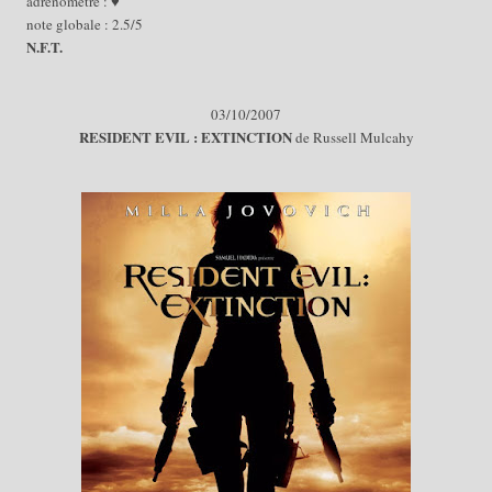
adrénomètre : ♥
note globale : 2.5/5
N.F.T.
03/10/
2007
RESID
E
NT EVIL : EXT
I
NCTION
de Russell Mulcahy