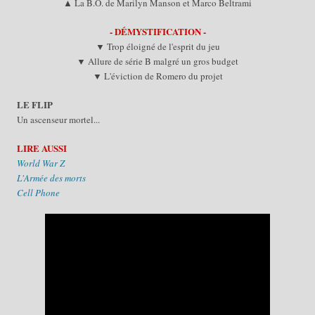
▲ L
a
B.O.
de Mar
i
l
y
n
M
anson et Marco
B
eltrami
- DÉMYSTIFICATION -
▼ Trop éloigné de l'esprit du jeu
▼ Allure de série B malgré un gros budget
▼ L'éviction de Romero du projet
LE FLIP
Un
ascenseur mort
el...
LIRE AUSSI
World War Z
L'Armée des
morts
Cell Phone