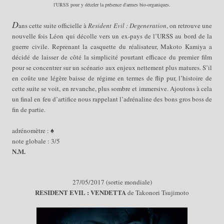
l'
URSS pour y
déceler la présence d'a
rmes bio-organiques.
D
ans cette suite officielle à
Resident Evil : Degeneration
, on retrouve une
nouvelle fois Léon qui décolle vers un ex-pays de l’URSS au bord de la
guerre civile. Reprenant la casquette du réalisateur, Makoto Kamiya a
décidé de laisser de côté la simplicité pourtant efficace du premier film
pour se concentrer sur un scénario aux enjeux nettement plus matures. S’il
en coûte une légère baisse de régime en termes de flip pur, l’histoire de
cette suite se voit, en revanche, plus sombre et immersive. Ajoutons à cela
un final en feu d’artifice nous rappelant l’adrénaline des bons gros boss de
fin de partie.
adrénomètre : ♠
note globale : 3/5
N.M.
27
/05/
2017 (sortie mondiale)
RESIDENT EVIL : VENDETTA
de Takonori Tsujimoto