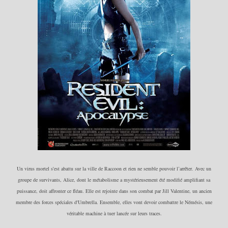
Un virus mortel s'est abattu sur la ville de Raccoon et rien ne semble pouvoir l’arrêter. Avec un
groupe de survivants, Alice, dont le métabolisme a mystérieusement été modifié
amplifiant sa
puissance,
doit affronter ce fléau. Elle est rejointe dans son combat par Jill Valentine, un ancien
membre des forces spéciales d'Umbrella. Ensemble, elles vont devoir combattre le Némésis, une
véritable machine à tuer lancée sur leurs traces.