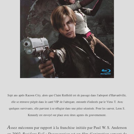
Sept ans apr
ès R
ac
oon Cit
y, alors que C
laire Red
field est de
passage
dans l'
a
éropo
rt d'Harvard
ville
,
elle se retrouve
piégée dans le carré VIP de l'aérogare, entourée d'
infectés par le
V
irus
T. Avec
quelques sur
vivants, elle parvient à se réfugier d
ans une
pièce sécurisée
. Pour les
sauver, Leon S.
Kennedy e
st
envoyé sur place avec deux age
nts du gouvernement
.
A
ssez méconnu par rapport à la franchise initiée par Paul W. S. Anderson
en 2002,
Resident Evil : Degeneration
est un film d’animation servant de