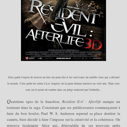
Alice garde l'espoir de trouver un lieu sûr pour elle et les survivants du terrible virus qui a dévasté
le monde. Cette quête les mène à Los Angeles où
la jeune femme
retrouve un vieil ami. Mais tous
sont sur le point de tomber dans un piège orchestré par Umbrella...
Q
uatrième opus de la franchise,
Resident Evil : Afterlife
marque un
tournant dans la saga. Constatant que ses prédécesseurs commençaient à
faire du bon boulot, Paul W. S. Anderson reprend sa place derrière la
caméra, bien décidé à faire l’impasse sur la créativité et la cohérence. On
retrouve également Alice qui, dépossédée de ses pouvoirs après