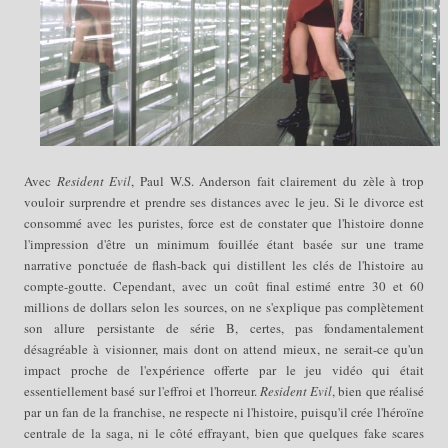
Avec
R
esident Evil
,
Paul W.S. Anderson fait clairement du zèle à trop
vouloir surprendre et prendre ses distances avec le jeu. Si le divorce est
consommé avec les puristes, force est de constater que l'histoire donne
l'impression d'être un minimum fouillée étant
basée sur une trame
narrative ponctuée de flash-back qui distillent les clés de l'histoire au
compte-goutte. Cependant, avec un coût
final estimé entre 30 et
60
millions de dollars selon les sources, on ne s'explique pas complètement
son allure persistante de série B, certes, pas fondamentalement
désagréable à visionner, mais dont on attend mieux, ne serait-ce qu'un
impact proche de l'expérience offerte par le jeu vidéo qui était
essentiellement basé sur l'effroi et l'horreur.
Resident Evil
, bien que
réalisé
par un fan
de la franchise, ne respecte
ni l'histoire, puisqu'il
crée l'héroïne
centrale de la sag
a
,
ni le côté effrayant, bien que quelques fake scares