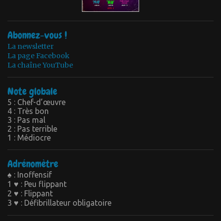
Abonnez-vous !
La newsletter
La page Facebook
La chaîne YouTube
Note globale
5 : Chef-d’œuvre
4 : Très bon
3 : Pas mal
2 : Pas terrible
1 : Médiocre
Adrénomètre
♠ : Inoffensif
1 ♥ : Peu flippant
2 ♥ : Flippant
3 ♥ : Défibrillateur obligatoire