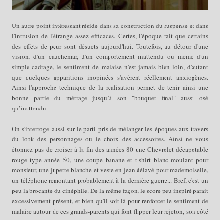
Un autre point intéressant réside dans sa construction du suspense et dans
l'intrusion de l'étrange assez efficaces. Certes, l'époque fait que certains
des effets de peur sont désuets aujourd'hui. Toutefois, au détour d'une
vision, d'un cauchemar, d'un comportement inattendu ou même d'un
simple cadrage, le sentiment de
malaise n'est jamais bien loin, d'autant
que
quelques apparitions inopinées s'avèrent réellement anxiogènes.
Ainsi l'approche technique de la réalisation permet de tenir ainsi une
bonne partie du métrage jusqu’à son "bouquet final" aussi osé
qu’inattendu...
On s'interroge aussi sur le parti pris de mélanger les époques aux travers
du look des personnages ou le choix des accessoires. Ainsi ne vous
étonnez pas de croiser à la fin des années 80 une Chevrolet décapotable
rouge type année 50, une coupe banane et t-shirt blanc moulant pour
monsieur, une jupette blanche et veste en jean délavé pour mademoiselle,
un téléphone remontant probablement à la dernière guerre... Bref, c'est un
peu la brocante du cinéphile. De la même façon, le score peu inspiré parait
excessivement présent, et bien qu'il soit là pour renforcer le sentiment de
malaise autour de ces grands-parents qui font flipper leur rejeton, son côté