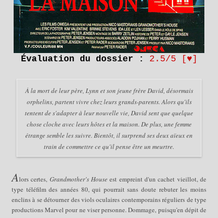
É
valuation
du
dossier
:
2.5
/5 [♥]
À la mort de leur père, Lynn et son jeune frère David, désormais
orphelins, partent vivre chez leurs grands-parents. Alors qu'ils
tentent de s'adapter à leur nouvelle vie, David sent que quelque
chose cloche avec leurs hôtes et la maison. De plus, une femme
étrange semble les suivre. Bientôt, il surprend ses deux aïeux en
train de commettre ce qu'il pense être un meurtre.
A
lors certes,
Grandmother's House
est empreint d'un cachet vieillot, de
type téléfilm des années 80, qui pourrait sans doute rebuter les moins
enclins à se détourner des viols oculaires contemporains réguliers de type
productions Marvel pour ne viser personne. Dommage, puisqu'
en dépit de