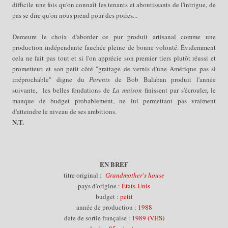
difficile une fois qu'on connaît les tenants et aboutissants de l'intrigue, de
pas se dire qu'on nous prend pour des poires...
Demeure le choix d'aborder ce pur produit artisanal comme une
production indépendante fauchée pleine de bonne volonté. Évidemment
cela ne fait pas tout et si l'on apprécie
son premier tiers plutôt réussi et
prometteur, et son petit côté "grattage de vernis
d'une Amérique pas si
irréprochable" digne du
Parents
de Bob Balaban produit l'année
suivante, les belles fondations de
La maison
finissent par s'écrouler, le
manque de budget probablement, ne lui permettant pas vraiment
d'atteindre le niveau de ses ambitions.
N.T.
EN BREF
titre original :
Grandmother's house
pays d'origine :
États-Unis
budget :
petit
année de production :
1988
date de sortie française :
1989 (VHS)