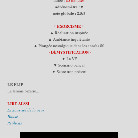
durée :
85 minutes
adrénomètre : ♥
note globale : 2.5/5
† EXORCISME
†
▲ Réalisation inspirée
▲ Ambiance inquiétante
▲ Plongée nostalgique dans les années 80
- DÉMYSTIFICATION -
▼ La VF
▼ Scénario bancal
▼ Score trop présent
LE FLIP
La femme bizarre...
LIRE AUSSI
Le Sous-sol de la peur
House
Replicas