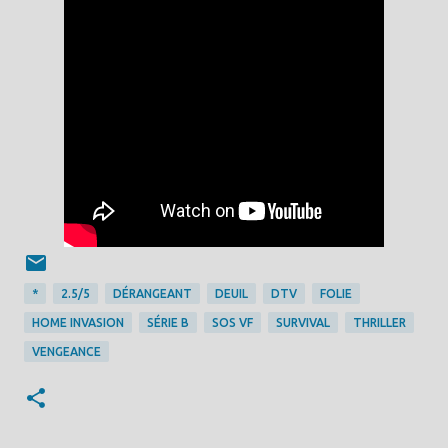
*
2.5/5
DÉRANGEANT
DEUIL
DTV
FOLIE
HOME INVASION
SÉRIE B
SOS VF
SURVIVAL
THRILLER
VENGEANCE