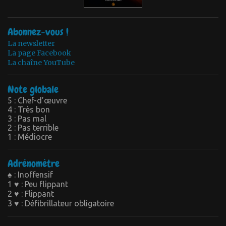
Abonnez-vous !
La newsletter
La page Facebook
La chaîne YouTube
Note globale
5 : Chef-d’œuvre
4 : Très bon
3 : Pas mal
2 : Pas terrible
1 : Médiocre
Adrénomètre
♠ : Inoffensif
1 ♥ : Peu flippant
2 ♥ : Flippant
3 ♥ : Défibrillateur obligatoire