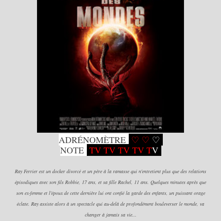
ADRÉNOMÈTRE
♡
♡
♡
NOTE
TV T
V TV
TV
T
V
Ray Ferrier est un docker divorcé et un père à la ramasse qui n'entretient plus que des relations
épisodiques avec son fils Robbie, 17 ans, et sa fille Rachel, 11 ans. Quelques minutes après que
son ex-femme et l'époux de cette dernière lui ont confié la garde des enfants, un puissant orage
éclate. Ray assiste alors à un spectacle qui au-delà de profondément bouleverser le monde, va
changer à jamais sa vie...