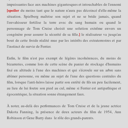
impuissantes face aux machines gigantesques et intouchables de l'ennemi
[spoiler
du moins tant que le nature n'aura pas décoincé d'elle-même la
situation. Spielberg maîtrise son sujet et ne se bride jamais, quand
l'envahisseur fertilise la terre avec du sang humain ou quand le
personnage de Tom Cruise choisit une solution extrême envers un
]
congénère pour assurer la sécurité de sa fille,
le réalisateur va jusqu'au
bout de cette froide réalité mue par les intérêts des extraterrestres et par
l'instinct de survie de Ferrier.
Enfin, le film n'est pas exempt de légères incohérences, du moins de
bizarreries, comme lors de cette scène du panier de stockage d'humains
fixé en altitude à l'une des machines et qui s'écroule sur un arbre sans
abîmer personne, ou même au sujet de l'une des questions centrales du
film, lorsque l'anti-héros laisse partir son entêté de fils un peu facilement,
au lieu de lui foutre son pied au cul, même si Ferrier est antipathique et
égocentrique, la situation sonne étrangement faux.
À noter, au-delà des performances de Tom Cruise et de la jeune actrice
Dakota Fanning, la présence de deux acteurs du film de 1954, Ann
Robinson et Gene Barry dans le rôle des grands-parents.