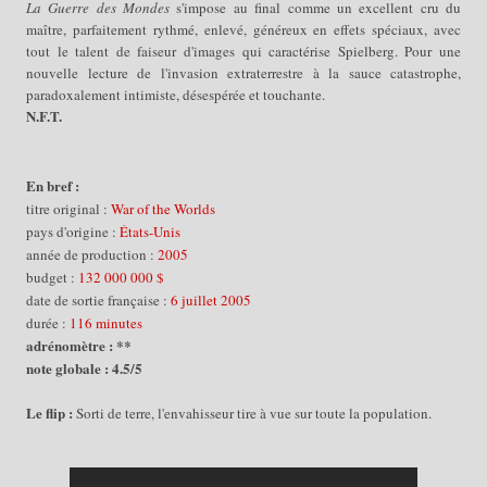
La Guerre des Mondes
s'impose au final comme un excellent cru du
maître, parfaitement rythmé, enlevé, généreux en effets spéciaux, avec
tout le talent de faiseur d'images qui caractérise Spielberg. Pour une
nouvelle lecture de l'invasion extraterrestre à la sauce catastrophe,
paradoxalement intimiste, désespérée et touchante.
N.F.T.
En bref :
titre original :
War of the Worlds
pays d'origine :
États-Unis
année de production :
2005
budget :
132 000 000 $
date de sortie française :
6 juillet 2005
durée :
116 minutes
adrénomètre : **
note globale : 4.5/5
Le flip :
Sorti de terre, l'envahisseur tire à vue sur toute la population.