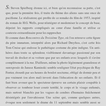
S
i Steven Spielberg étonne ici, et bien qu'on reconnaisse sa patte, c'est
que, pour la première fois, il traite du thème des aliens sans une once de
pacifisme. Le réalisateur, qui profite de ce remake du film de 1953, inspiré
du roman de H.G. Wells, pour réintégrer et moderniser le concept de base,
dépeint les rapports compliqués au cœur d'une famille et utilise ce
contexte extraordinaire pour les rapprocher.
Et comme dans
Rencontres du Troisième Type
, où l'on retrouve cette figure
du père immature, interprété alors par Richard Dreyfuss, c'est cette fois
Tom Cruise qui endosse le pathétique costume du père indigne. Un anti-
héros dans toute sa splendeur, visiblement davantage passionné par son
travail de docker et sa voiture que par ses enfants avec lesquels il s'avère
complètement à la rue.
D'ailleurs, même la photo légèrement granuleuse et
surexposée de
Janusz Kaminski semble souligner l'état psychique de Ray
Ferrier, étourdi par ses heures de boulot nocturne, obligé de dormir peu et
pas vraiment (ou alors mal) investi dans l'éducation de ses enfants.
Et il
faut bien avouer que le spectateur éprouve un certain plaisir coupable à
observer ce tombeur loser courir terrifié, le corps et le visage enfumés,
mais surtout blanchis par les vagues de cendres d'humains fraîchement
désintégrés par l'envahisseur. Une scène qui, comme quelques autres,
évoque non seulement le drame du 11 septembre mais semble aussi se