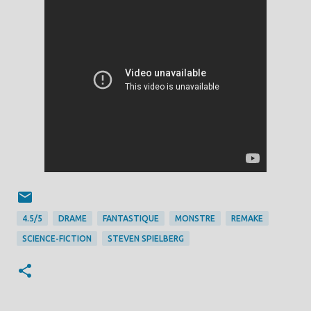
4.5/5
DRAME
FANTASTIQUE
MONSTRE
REMAKE
SCIENCE-FICTION
STEVEN SPIELBERG