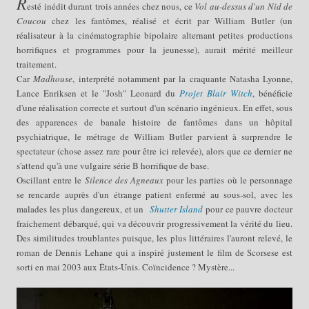
R
esté
inédit
durant trois années chez nous, ce
Vol au-dessus d'un Nid de
Coucou
chez les fantômes, réalisé et écrit par William Butler (un
réalisateur à la cinématographie bipolaire alternant petites productions
horrifiques et programmes pour la jeunesse), aurait mérité meilleur
traitement.
Car
Madhouse
, interprété notamment par la craquante Natasha Lyonne,
Lance Enriksen et le "Josh" Leonard du
Projet Blair Witch
, bénéficie
d'une réalisation correcte et surtout d'un scénario ingénieux. En effet, sous
des apparences d
e banale
histoire de fantômes dans un hôpital
psychiatrique, le métrage de William Butler parvient à surprendre le
spectateur (chose assez rare pour être ici relevée), alors que ce dernier ne
s'attend qu'à une vulgaire série B horrifique de base.
Oscillant entre le
Silence des Agneaux
pour les parties où le personnage
se rencarde auprès d'un étrange patient enfermé au sous-sol, avec les
malades les plus dangereux, et un
Shutter Island
pour ce pauvre docteur
fraichement débarqué, qui va découvrir progressivement la vérité du lieu.
Des similitudes troublantes puisque, les plus littéraires l'auront relevé, le
roman de Dennis Lehane qui a inspiré justement le film de Scorsese est
sorti en mai 2003 aux États-Unis. Coïncidence ? Mystère...