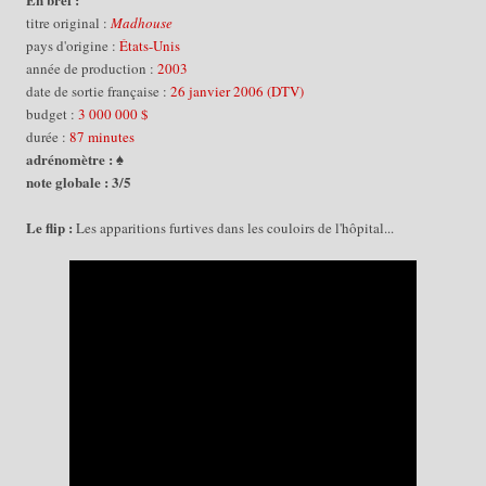
titre original :
Madhouse
pays d'origine :
États-Unis
année de production :
2003
date de sortie française :
26 janvier 2006 (DTV)
budget :
3 000 000 $
durée :
87 minutes
adrénomètre : ♠
note globale : 3/5
Le flip :
Les apparitions furtives dans les couloirs de l'hôpital...