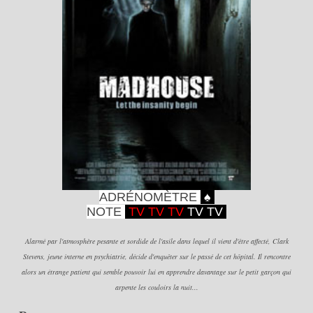
ADRÉNOMÈTRE
♠
NOTE
TV T
V TV
TV T
V
Alarmé par l'atmosphère pesante et sordide de l'asile dans lequel il vient d'être affecté, Clark
Stevens, jeune interne en psychiatrie, décide d'enquêter sur le passé de cet hôpital. Il rencontre
alors un étrange patient qui semble pouvoir lui en apprendre davantage sur le petit garçon qui
arpente les couloirs la nuit...