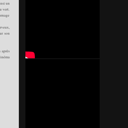
insi un
u vert.
ournage
erveux,
sur son
s après
 cinéma