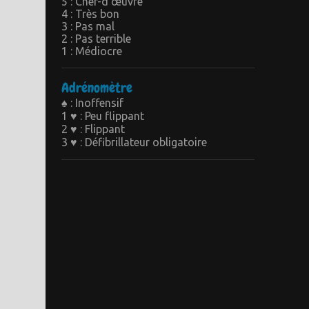
5 : Chef-d’œuvre
4 : Très bon
3 : Pas mal
2 : Pas terrible
1 : Médiocre
Adrénomètre
♠ : Inoffensif
1 ♥ : Peu flippant
2 ♥ : Flippant
3 ♥ : Défibrillateur obligatoire