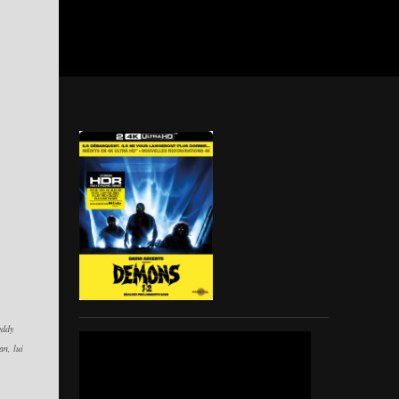
eddy
an, lui