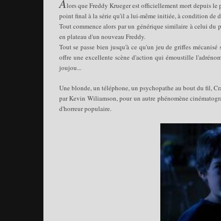
A
lors que Freddy Krueger est officiellement mort depuis le 
point final à la série qu'il a lui-même initiée, à condition de
Tout commence alors par un générique similaire à celui du pr
en plateau d'un nouveau Freddy.
Tout se passe bien jusqu'à ce qu'un jeu de griffes mécanisé 
offre une excellente scène d'action qui émoustille l'adrénom
joujou...
Une blonde, un téléphone, un psychopathe au bout du fil, Cra
par Kevin Wiliamson, pour un autre phénomène cinématog
d'horreur populaire.