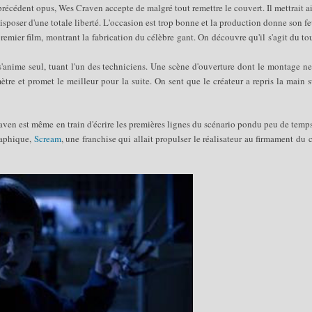
précédent opus, Wes Craven accepte de malgré tout remettre le couvert. Il mettrait a
 disposer d'une totale liberté. L'occasion est trop bonne et la production donne son fe
emier film, montrant la fabrication du célèbre gant. On découvre qu'il s'agit du t
s'anime seul, tuant l'un des techniciens. Une scène d'ouverture dont le montage n
ètre et promet le meilleur pour la suite. On sent que le créateur a repris la main 
ven est même en train d'écrire les premières lignes du scénario pondu peu de temp
raphique,
Scream
, une franchise qui allait propulser le réalisateur au firmament du