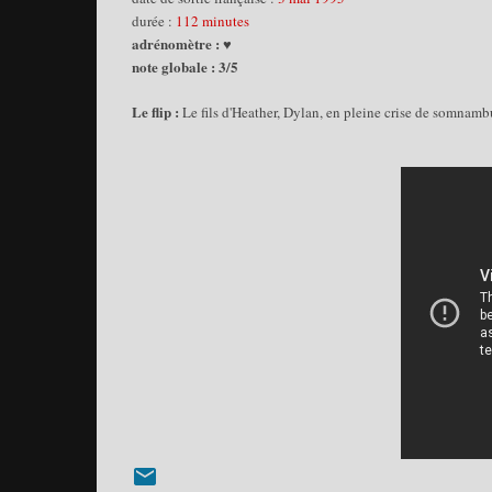
durée :
112 minutes
adrénomètre : ♥
note globale : 3/5
Le flip :
Le fils d'Heather, Dylan, en pleine crise de somnambu