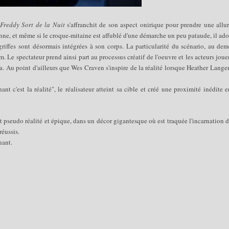
Freddy Sort de la Nuit
s'affranchit de son aspect onirique pour prendre une allu
éconne, et même si le croque-mitaine est affublé d'une démarche un peu pataude, il ad
griffes sont désormais intégrées à son corps. La particularité du scénario, au de
 Le spectateur prend ainsi part au processus créatif de l'oeuvre et les acteurs joue
ra.
Au point d'ailleurs que Wes Craven s'inspire de la réalité lorsque Heather Lan
t c'est la réalité", le réalisateur atteint sa cible et créé une proximité inédite e
 pseudo réalité et épique, dans un décor gigantesque où est traquée l'incarnation 
réussis.
nnant.