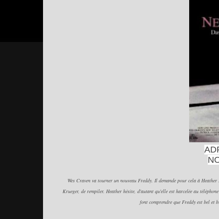
AD
N
Wes Craven va tourner un nouveau Freddy. Il demande pour cela à Heather L
Krueger, de rempiler. Heather hésite, d'autant qu'elle est harcelée au téléphone
font comprendre que Freddy est bel et bi