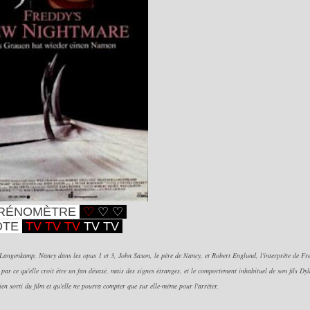
RÉNOMÈTRE
♡
♡
♡
OTE
TV T
V TV
TV
T
V
angenkamp, Nancy dans les opus 1 et 3, John Saxon, le père de Nancy, et Robert Englund, l'interprète de Fr
 par ce qu'elle croit être un fan désaxé, mais des signes étranges, et le comportement inhabituel de son fils Dyl
en sorti du film et qu'elle ne pourra compter que sur elle-même pour l'arrêter.