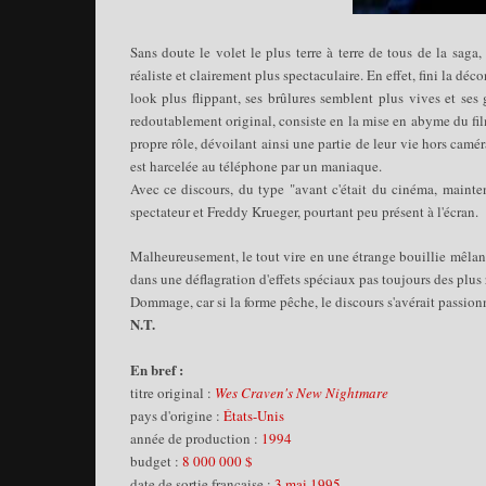
Sans doute le volet le plus terre à terre de tous de la saga,
réaliste et clairement plus spectaculaire. En effet, fini la d
look plus flippant, ses brûlures semblent plus vives et ses 
redoutablement original, consiste en la mise en abyme du film.
propre rôle, dévoilant ainsi une partie de leur vie hors camé
est harcelée au téléphone par un maniaque.
Avec ce discours, du type "avant c'était du cinéma, maintenan
spectateur et Freddy Krueger, pourtant peu présent à l'écran.
Malheureusement, le tout vire en une étrange bouillie mêlant
dans une déflagration d'effets spéciaux pas toujours des plus 
Dommage, car si la forme pêche, le discours s'avérait passio
N.T.
En bref :
titre original :
Wes Craven's New Nightmare
pays d'origine :
États-Unis
année de production :
1994
budget :
8 000 000 $
date de sortie française :
3 mai 1995