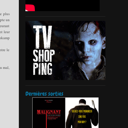
re plus
opte un
meurant
nt leur
genkamp
ntre le
du mal,
Dernières sorties