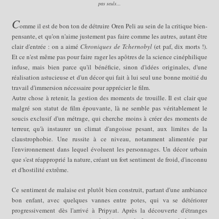
pas seuls…
C
omme il est de bon ton de détruire Oren Peli au sein de la critique bien-
pensante, et qu'on n'aime justement pas faire comme les autres, autant être
clair d'entrée : on a aimé
Chroniques de Tchernobyl
(et paf, dix morts !).
Et ce n'est même pas pour faire rager les apôtres de la science cinéphilique
infuse, mais bien parce qu'il bénéficie, sinon d'idées originales, d'une
réalisation astucieuse et d'un décor qui fait à lui seul une bonne moitié du
travail d'immersion nécessaire pour apprécier le film.
Autre chose à retenir, la gestion des moments de trouille. Il est clair que
malgré son statut de film épouvante, là ne semble pas véritablement le
soucis exclusif d'un métrage, qui cherche moins à créer des moments de
terreur, qu'à instaurer un climat d'angoisse pesant, aux limites de la
claustrophobie. Une russite à ce niveau, notamment alimentée par
l'environnement dans lequel évoluent les personnages. Un décor urbain
que s'est réapproprié la nature, créant un fort sentiment de froid, d'inconnu
et d'hostilité extrême.
Ce sentiment de malaise est plutôt bien construit, partant d'une ambiance
bon enfant, avec quelques vannes entre potes, qui va se détériorer
progressivement dès l'arrivé à Pripyat. Après la découverte d'étranges