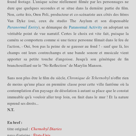
found footage. L'unique scène réellement filmée par les personnages ne
dure que quelques secondes et se situe dans la dernière partie du film.
Non, cette fois, Oren Peli, producteur et co-scénariste aux côtés des frères
Van Dyke (oui, ceux du studio The Asylum et son dispensable
Paranormal Entity
), se démarque de
Paranormal Activity
en adoptant un
véritable point de vue narratif. Certes le choix est vite fait, puisque la
caméra se comportera comme si une tierce personne filmait dans le feu de
l'action, - Oui, bon pas la peine de se gausser au fond ! - sauf que là, les
champs ont leurs contrechamps et une bande sonore et musicale vient
apporter sa petite touche d'angoisse. Jusqu'à son générique de fin
branchouillard
sur le "No Reflection" de
Marylin Manson.
Sans non plus être le film du siècle,
Chronique de Tchernobyl
n'offre rien
de moins qu'une place en première classe pour cette ville fantôme où la
contemplation d'un paysage de désolation à autant sa place que le constat
immuable qu'à vouloir aller trop loin, on finit dans le mur ! Et la nature
reprend ses droits...
N.T.
En bref :
titre original :
Chernobyl Diaries
pays d'origine :
États-Unis