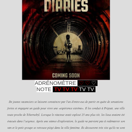
ADRÉNOMÈTRE
♡
♡
♡
NOTE
TV T
V TV
TV T
V
De jeunes vacanciers se laissent convaincre par l'un d'entre-eux de partir en quête de sensations
fortes et engagent un guide pour vivre une «expérience extrême». Il les conduit à Pripyat, une ville
toute proche de Tchernobyl. Lorsque le réacteur avait explosé 25 ans plus tôt, les lieux avaient été
évacués dans l’urgence. Après une séance d'exploration, le guide ne parvient pas à redémarrer son
van et le petit groupe se retrouve piégé dans la ville fantôme. Ils découvrent très vite qu'ils ne sont