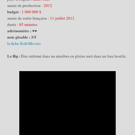
année de production :
2012
budget :
1 000 000 $
année de sortie française :
11 juillet 2012
durée :
85 minutes
adrénomètre : ♥♥
note gloable : 3/5
la fiche Scifi-Movies
Le flip :
Être
e
nfermé dans un
mini
bus en pleine nuit dans u
n lieu
hostile.