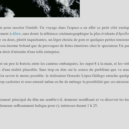
e pour susciter l'intérêt. Un voyage dans l'espace a en effet ce petit côté exoti
irement à
Alien
, sans doute la référence cinématographique la plus évidente d'
Apollo
e ou deux, plutôt inquiétantes, un léger
chouïa
de gore et quelques petites tension
à son énorme bobard que de provoquer de fortes émotions chez le spectateur. Un par
 droit d'attendre d'une telle entreprise.
 un peu le foutoir, entre les caméras embarquées, les super 8 à la main, et les vér
 d'une réalité plausible. Sans trop en dire sur la source du problème que va renc
 d'en savoir le moins possible- le réalisateur Gonzalo López-Gallego entache quel
rop cachotier et sous-entend même en fin de métrage la possibilité que ces mission
, argument principal du film me semble-t-il, demeure insuffisant et va décevoir les h
emeure suffisamment ludique pour s'y intéresser durant 1 h 25.