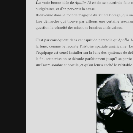
L
a vraie bonne idée de
Apollo 18
est de se nourrir de faits
budgétaires, et d'en pervertir la cause.
,
Bienvenue dans le monde magique du found footage
qui une
Une démarche qui trouve par ailleurs une certaine résonan
question la véracité des missions lunaires américaines
.
C'est par conséquent dans cet esprit de paranoïa qu'
Apollo 1
la lune, comme le raconte l'histoire spatiale américaine. 
l’équipage est censé installer sur la lune des systèmes de d
la fin- cette mission se déroule parfaitement jusqu'à sa parti
sur l'astre sombre et hostile, et qu'on leur a caché le véritabl