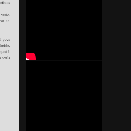
ictions
 vraie.
ent en
ol pour
roide,
rquoi à
s seuls