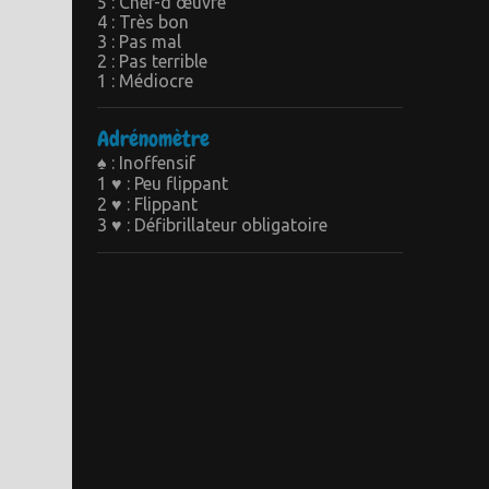
5 : Chef-d’œuvre
4 : Très bon
3 : Pas mal
2 : Pas terrible
1 : Médiocre
Adrénomètre
♠ : Inoffensif
1 ♥ : Peu flippant
2 ♥ : Flippant
3 ♥ : Défibrillateur obligatoire