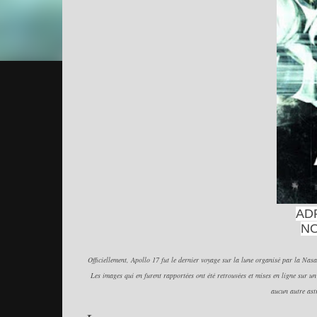
AD
N
Officiellement, Apollo 17 fut le dernier voyage sur la lune organisé par la Nas
Les images qui en furent rapportées ont été retrouvées et mises en ligne sur un
aucun autre astr