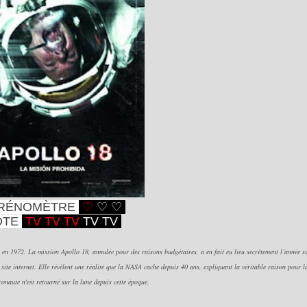
RÉNOMÈTRE
♡
♡
♡
OTE
TV TV TV
TV TV
a en 1972. La mission Apollo 18, annulée pour des raisons budgétaires, a en fait eu lieu secrètement l’année s
 site internet. Elle révèlent une réalité que la NASA cache depuis 40 ans, expliquant la véritable raison pour l
onaute n'est retourné sur la lune depuis cette époque.