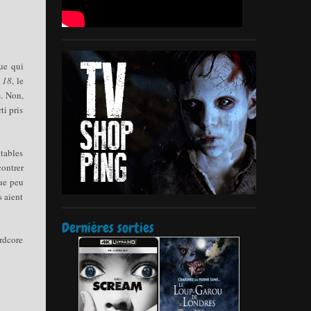
que qui
 18
, le
s. Non,
ti pris
itables
ontrer
que peu
s aient
Dernières sorties
ardcore