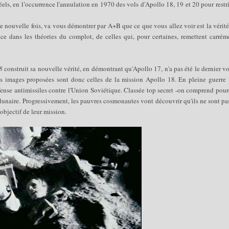
 réels, en l’occurrence l'annulation en 1970 des vols d'Apollo 18, 19 et 20 pour restr
 nouvelle fois, va vous démontrer par A+B que ce que vous allez voir est la vérité
ce dans les théories du complot, de celles qui, pour certaines, remettent carrém
8
construit sa nouvelle vérité, en démontrant qu'Apollo 17, n'a pas été le dernier v
Les images proposées sont donc celles de la mission Apollo 18. En pleine guerre f
éfense antimissiles contre l'Union Soviétique. Classée top secret -on comprend pou
e lunaire. Progressivement, les pauvres cosmonautes vont découvrir qu'ils ne sont pa
e objectif de leur mission.