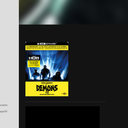
uivante.
aquelle