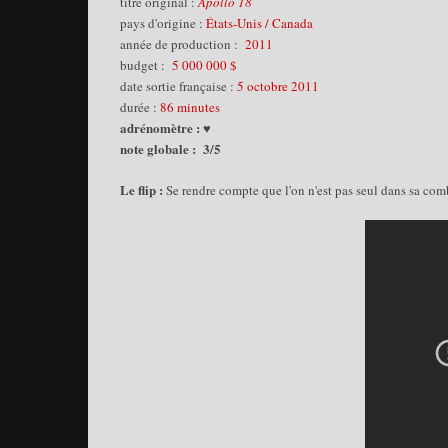
titre original :
Apollo 18
pays d'origine :
États-Unis / Canada
année de production :
2011
budget :
5 000 000 $
date sortie française :
5 octobre 2011
durée :
86 minutes
adrénomètre : ♥
note globale : 3/5
Le flip :
Se rendre compte que l'on n'est pas seul dans sa comb