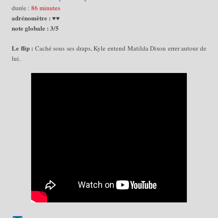
d
urée :
8
6 minutes
adrénomètre : ♥♥
note globale : 3/5
Le flip :
Caché sous ses draps, Kyle entend Matilda Dixon errer autour de
lui.