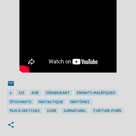
♠
3/5
ASIE
DÉRANGEANT
ENFANTS MALÉFIQUES
ÉPOUVANTE
FANTASTIQUE
FANTÔMES
FILM À SKETCHES
GORE
SURNATUREL
TORTURE PORN