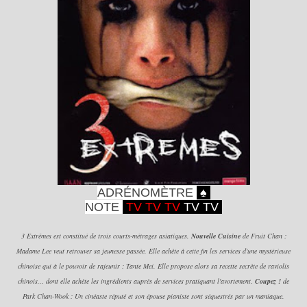
ADRÉNOMÈTRE
♠
NOTE
TV T
V TV
TV T
V
3 Extrêmes est constitué de trois courts-métrages asiatiques.
Nouvelle Cuisine
de Fruit Chan :
Madame Lee veut retrouver sa jeunesse passée. Elle achète à cette fin les services d'une mystérieuse
chinoise qui à le pouvoir de rajeunir : Tante Mei. Elle propose alors sa recette secrète de raviolis
chinois... dont elle achète les ingrédients auprès de services pratiquant l'avortement.
Coupez !
de
Park Chan-Wook : Un cinéaste réputé et son épouse pianiste sont séquestrés par un maniaque.