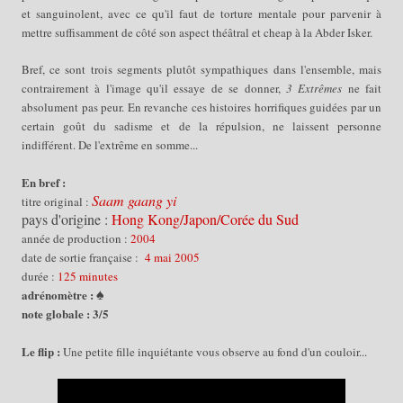
et sanguinolent, avec ce qu'il faut de torture mentale pour parvenir à
mettre suffisamment de côté son aspect théâtral et cheap à la Abder Isker.
Bref, ce sont trois
segments
plutôt
sympathiques
dans l'ensemble, mais
contrairement à l'image qu'il essaye de se donner,
3 Extrêmes
ne fait
absolument pas peur. En revanche ces histoires horrifiques guidées par un
certain goût du sadisme et de la répulsion, ne laissent personne
indifférent. De l'extrême en somme...
En bref :
Saam gaang yi
titre original :
pays d'origine :
Hong Kong/Japon/Corée du Sud
année de production :
200
4
date de sortie française :
4
mai 2005
durée :
125 minutes
♠
adrénomètre :
note globale : 3/5
Le flip :
Une petite fille inquiétante vous observe au fond d'un couloir...