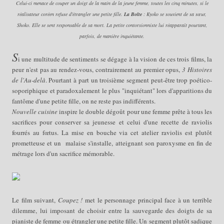
Celui-ci menace de couper un doigt de la main de la jeune femme, toutes les cinq minutes, si le
réalisateur coréen refuse d'étrangler une petite fille.
La Boîte
: Kyoko se souvient de sa sœur,
Shoko. Elle se sent responsable de sa mort. La petite contorsionniste lui réapparaît pourtant,
parfois, de manière inquiétante.
S
i une multitude de sentiments se dégage à la vision de ces trois films, la
peur n'est pas au rendez-vous, contrairement au premier opus,
3 Histoires
de l'Au-delà
. Pourtant à part un troisième segment peut-être trop poético-
soporiphique et paradoxalement le plus "inquiétant" lors d'apparitions du
fantôme d'une petite fille, on ne reste pas indifférents.
Nouvelle cuisine
inspire le double dégoût pour une femme prête à tous les
sacrifices pour conserver sa jeunesse et celui d'une recette de raviolis
fourrés au fœtus. La mise en bouche via cet atelier raviolis est plutôt
prometteuse et un malaise s'installe, atteignant son paroxysme en fin de
métrage lors d'un sacrifice mémorable.
Le film suivant,
Coupez !
met le personnage principal face à un terrible
dilemme, lui imposant de choisir entre la sauvegarde des doigts de sa
pianiste de femme ou étrangler une petite fille. Un segment plutôt sadique