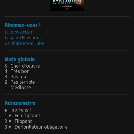
Abonnez-vous !
La newsletter
La page Facebook
La chaîne YouTube
Note globale
5 : Chef-d’œuvre
4 : Très bon
3 : Pas mal
2 : Pas terrible
1 : Médiocre
Adrénomètre
♠ : Inoffensif
1 ♥ : Peu flippant
2 ♥ : Flippant
3 ♥ : Défibrillateur obligatoire